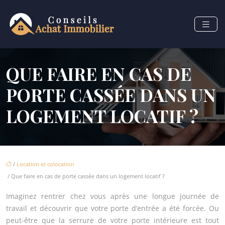
QUE FAIRE EN CAS DE
PORTE CASSÉE DANS UN
LOGEMENT LOCATIF ?
/
Location et colocation
/ Que faire en cas de porte cassée dans un logement locatif ?
Imaginez rentrer chez vous après une longue journée de
travail et découvrir que votre porte d’entrée a été forcée. Ou
peut-être que la serrure de votre porte intérieure est tout